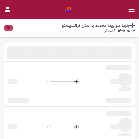
بلیط هواپیما
مسقط
به
سان فرانسیسکو
1405-05-17
|
1
مسافر