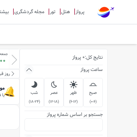
پرواز
هتل
تور
مجله گردشگری
بیشت
جمعه-16-مردا
نتایج
کل
:
0
پرواز
600
ساعت پرواز
روز قب
مو
صبح
ظهر
عصر
شب
با 
)
18-24
(
)
12-18
(
)
6-12
(
)
0-6
(
جستجو بر اساس شماره پرواز