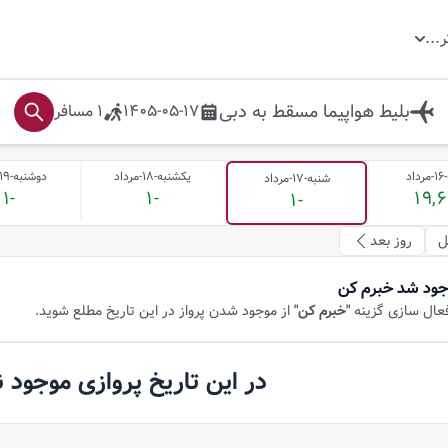
ر
...
بلیط هواپیما
مسقط
به
دبی
1405-05-17
1
مسافر
د
یکشنبه-18-مرداد
دوشنبه-19-مرداد
شنبه-17-مرداد
-1
-1
19,
-1
ل
روز بعد
جود شد خبرم کن
فعال سازی گزینه
"خبرم کن"
از موجود شدن پرواز در این تاریخ مطلع شوید.
در این تاریخ پروازی موجود