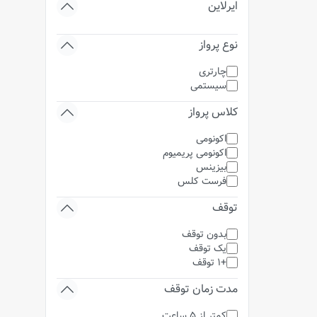
ایرلاین
نوع پرواز
چارتری
سیستمی
کلاس پرواز
اکونومی
اکونومی پریمیوم
بیزینس
فرست کلس
توقف
بدون توقف
یک توقف
+1 توقف
مدت زمان توقف
کمتر از 5 ساعت