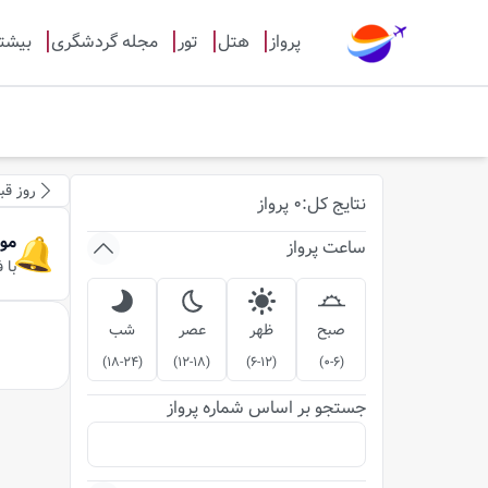
پرواز
هتل
تور
مجله گردشگری
بیشت
روز قب
نتایج
کل
:
0
پرواز
مو
ساعت پرواز
با 
صبح
ظهر
عصر
شب
)
18-24
(
)
12-18
(
)
6-12
(
)
0-6
(
جستجو بر اساس شماره پرواز