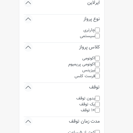
ایرلاین
نوع پرواز
چارتری
سیستمی
کلاس پرواز
اکونومی
اکونومی پریمیوم
بیزینس
فرست کلس
توقف
بدون توقف
یک توقف
+1 توقف
مدت زمان توقف
کمتر از 5 ساعت