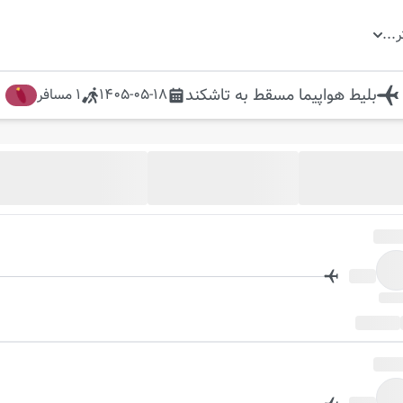
ر
...
بلیط هواپیما
مسقط
به
تاشکند
1405-05-18
1
مسافر