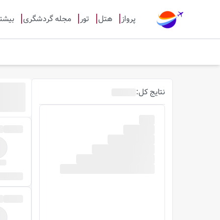
پرواز
هتل
تور
مجله گردشگری
بیشت
نتایج
کل
: