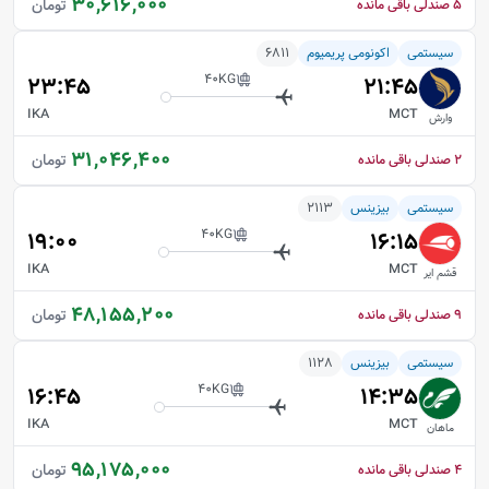
30,616,000
تومان
5
صندلی باقی مانده
سیستمی
اکونومی پریمیوم
6811
40
KG
23:45
21:45
IKA
MCT
وارش
31,046,400
تومان
2
صندلی باقی مانده
سیستمی
بیزینس
2113
40
KG
19:00
16:15
IKA
MCT
قشم ایر
48,155,200
تومان
9
صندلی باقی مانده
سیستمی
بیزینس
1128
40
KG
16:45
14:35
IKA
MCT
ماهان
95,175,000
تومان
4
صندلی باقی مانده