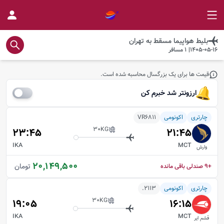
بلیط هواپیما
مسقط
به
تهران
1405-05-16
|
1
مسافر
قیمت ها برای یک بزرگسال محاسبه شده است.
ارزونتر شد خبرم کن
چارتری
اکونومی
VR6811
30
KG
23:45
21:45
IKA
MCT
وارش
20,149,500
تومان
+9
صندلی باقی مانده
چارتری
اکونومی
2113.
30
KG
19:05
16:15
IKA
MCT
قشم ایر