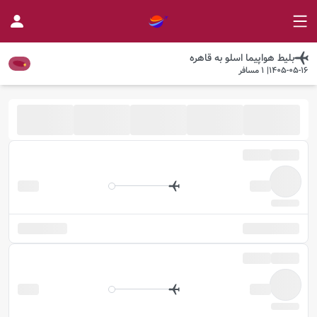
بلیط هواپیما
اسلو
به
قاهره
1405-05-16
|
1
مسافر