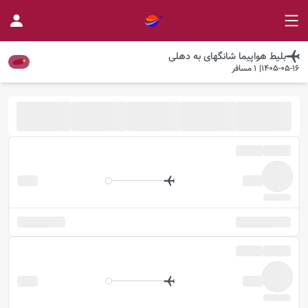
بلیط هواپیما
شانگهای
به
دهلی
1405-05-16
|
1
مسافر