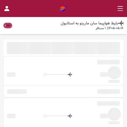
بلیط هواپیما
سان مارینو
به
استانبول
1405-05-16
|
1
مسافر