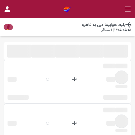
بلیط هواپیما
دبی
به
قاهره
1405-05-18
|
1
مسافر
موجود شد خبرم کن