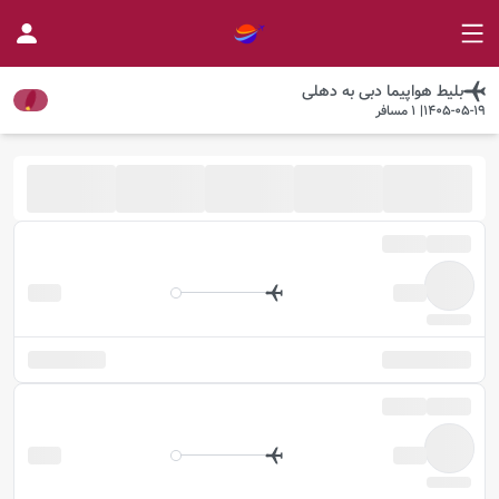
بلیط هواپیما
دبی
به
دهلی
1405-05-19
|
1
مسافر