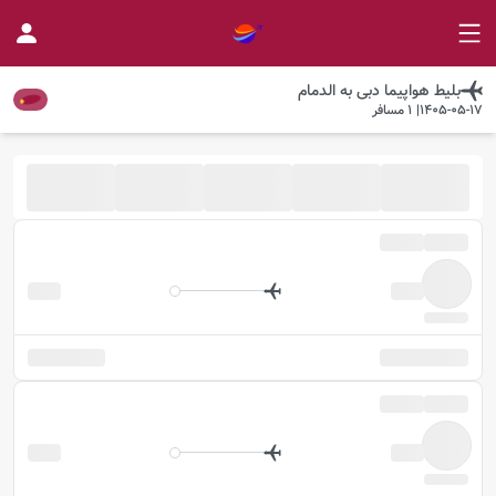
بلیط هواپیما
دبی
به
الدمام
1405-05-17
|
1
مسافر