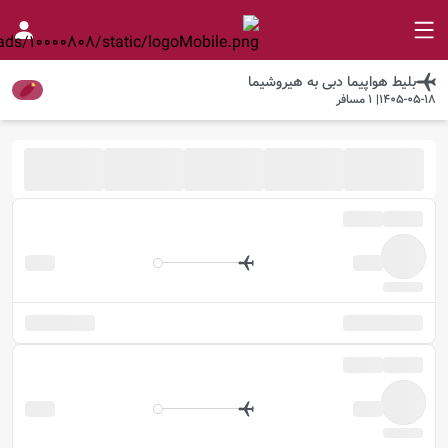
بلیط هواپیما
دبی
به
هیروشیما
1405-05-18
|
1
مسافر