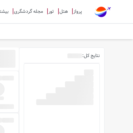
پرواز
هتل
تور
مجله گردشگری
بیشت
نتایج
کل
: