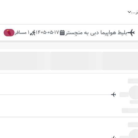
ر
...
بلیط هواپیما
دبی
به
منچستر
1405-05-17
1
مسافر