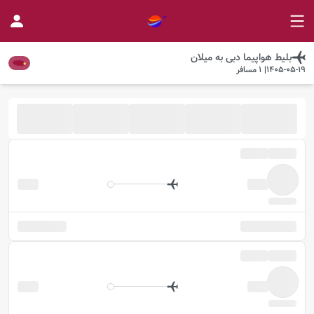
بلیط هواپیما
دبی
به
میلان
1405-05-19
|
1
مسافر