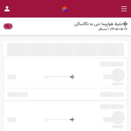
بلیط هواپیما
دبی
به
ناگاساکی
1405-05-17
|
1
مسافر