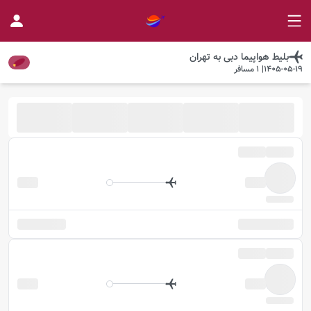
بلیط هواپیما
دبی
به
تهران
1405-05-19
|
1
مسافر