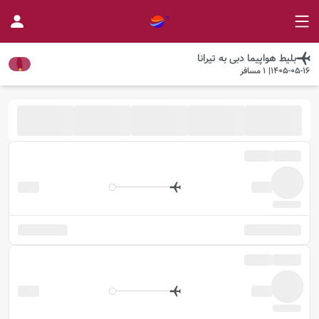
بلیط هواپیما
دبی
به
تیرانا
1405-05-16
|
1
مسافر