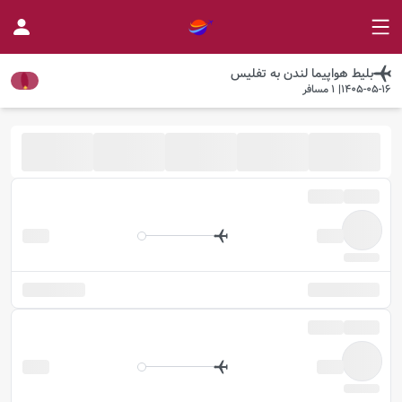
بلیط هواپیما
لندن
به
تفلیس
1405-05-16
|
1
مسافر