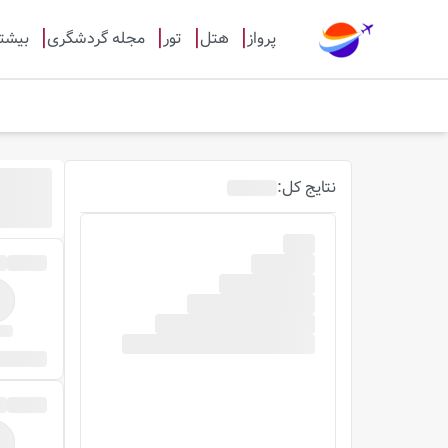
پرواز
هتل
تور
مجله گردشگری
بیشت
نتایج
کل
: