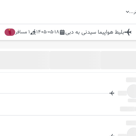
ر
...
بلیط هواپیما
سیدنی
به
دبی
1405-05-18
1
مسافر