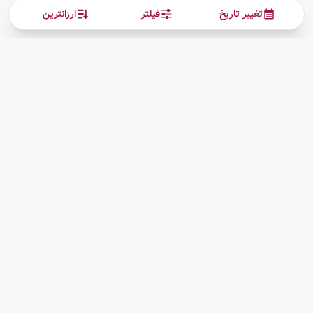
تغییر تاریخ
فیلتر
ارزانترین
ارتباط با ما
بیشتر
پیگیری بلیط
درباره ما
قوانین مقررات
کلیه حقوق این سرویس (وب‌سایت و اپلیکیشن‌های موبایل) محفوظ و