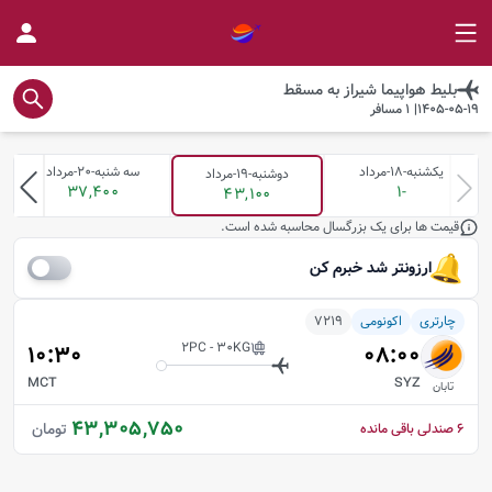
بلیط هواپیما
شیراز
به
مسقط
1405-05-19
|
1
مسافر
یکشنبه-18-مرداد
سه شنبه-20-مرداد
دوشنبه-19-مرداد
37,400
-1
43,100
قیمت ها برای یک بزرگسال محاسبه شده است.
ارزونتر شد خبرم کن
چارتری
اکونومی
7219
2PC -
30
KG
10:30
08:00
MCT
SYZ
تابان
43,305,750
تومان
6
صندلی باقی مانده