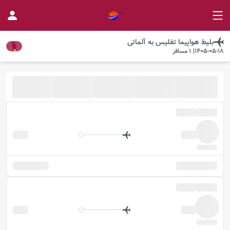
بلیط هواپیما
تفلیس
به
آلماتی
1405-05-18
|
1
مسافر