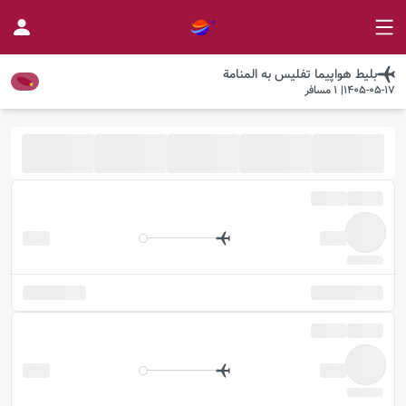
بلیط هواپیما
تفلیس
به
المنامة
1405-05-17
|
1
مسافر