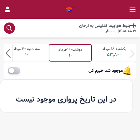
بلیط هواپیما
تفلیس
به
ارجان
1405-05-19
|
1
مسافر
یکشنبه-18-مرداد
سه شنبه-20-مرداد
دوشنبه-19-مرداد
-1
53,800
-1
موجود شد خبرم کن
در این تاریخ پروازی موجود نیست