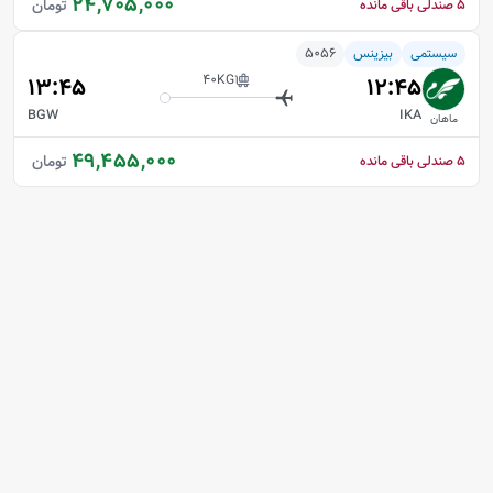
24,705,000
تومان
5
صندلی باقی مانده
سیستمی
بیزینس
5056
40
KG
13:45
12:45
BGW
IKA
ماهان
49,455,000
تومان
5
صندلی باقی مانده