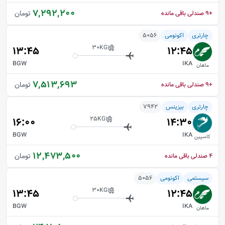
7,292,200
تومان
+9
صندلی باقی مانده
چارتری
اکونومی
5056
30
KG
13:45
12:45
BGW
IKA
ماهان
7,513,693
تومان
+9
صندلی باقی مانده
چارتری
بیزینس
7942
25
KG
16:00
14:30
BGW
IKA
کاسپین
12,473,500
تومان
4
صندلی باقی مانده
سیستمی
اکونومی
5056
30
KG
13:45
12:45
BGW
IKA
ماهان