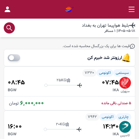
بلیط هواپیما
تهران
به
بغداد
1405-05-18
|
1
مسافر
قیمت ها برای یک بزرگسال محاسبه شده است.
ارزونتر شد خبرم کن
سیستمی
اکونومی
7320
25
KG
08:45
07:45
BGW
IKA
سپهران
6,000,000
تومان
5
صندلی باقی مانده
چارتری
اکونومی
7942
20
KG
16:00
14:30
BGW
IKA
کاسپین