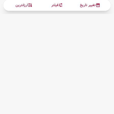
تغییر تاریخ
فیلتر
ارزانترین
ارتباط با ما
بیشتر
پیگیری بلیط
درباره ما
قوانین مقررات
کلیه حقوق این سرویس (وب‌سایت و اپلیکیشن‌های موبایل) محفوظ و