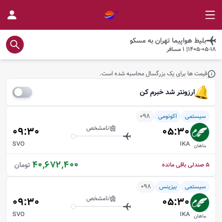
بلیط هواپیما
تهران
به
مسکو
1405-05-18
|
1
مسافر
قیمت ها برای یک بزرگسال محاسبه شده است.
ارزونتر شد خبرم کن
سیستمی
اکونومی
098
نامشخص
09:30
05:30
SVO
IKA
ماهان
40,672,400
تومان
5
صندلی باقی مانده
سیستمی
بیزینس
098
نامشخص
09:30
05:30
SVO
IKA
ماهان