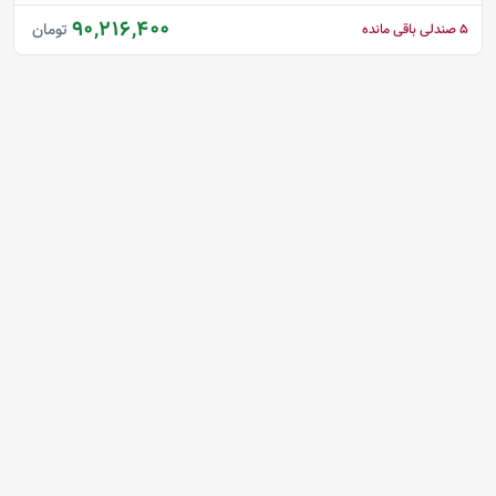
90,216,400
تومان
5
صندلی باقی مانده