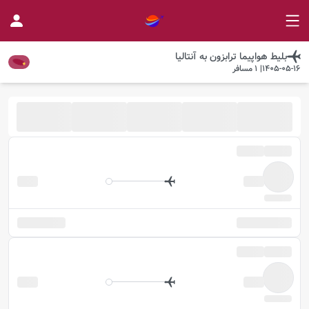
بلیط هواپیما
ترابزون
به
آنتالیا
1405-05-16
|
1
مسافر