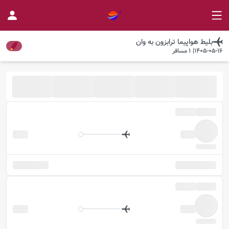
بلیط هواپیما
ترابزون
به
وان
1405-05-16
|
1
مسافر