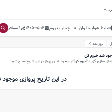
ر
...
بلیط هواپیما
وان
به
ایچملر بدروم
1405-05-16
1
مسافر
ل
روز بعد
جود شد خبرم کن
فعال سازی گزینه
"خبرم کن"
از موجود شدن پرواز در این تاریخ مطلع شوید.
در این تاریخ پروازی موجود