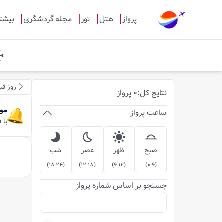
پرواز
هتل
تور
مجله گردشگری
بیشت
روز قب
نتایج
کل
:
0
پرواز
مو
ساعت پرواز
با 
صبح
ظهر
عصر
شب
)
18-24
(
)
12-18
(
)
6-12
(
)
0-6
(
جستجو بر اساس شماره پرواز