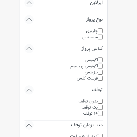
ایرلاین
نوع پرواز
چارتری
سیستمی
کلاس پرواز
اکونومی
اکونومی پریمیوم
بیزینس
فرست کلس
توقف
بدون توقف
یک توقف
+1 توقف
مدت زمان توقف
کمتر از 5 ساعت