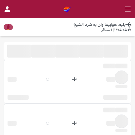
بلیط هواپیما
وان
به
شرم الشيخ
1405-05-17
|
1
مسافر