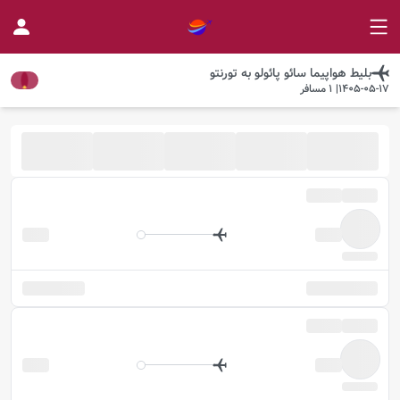
بلیط هواپیما
سائو پائولو
به
تورنتو
1405-05-17
|
1
مسافر