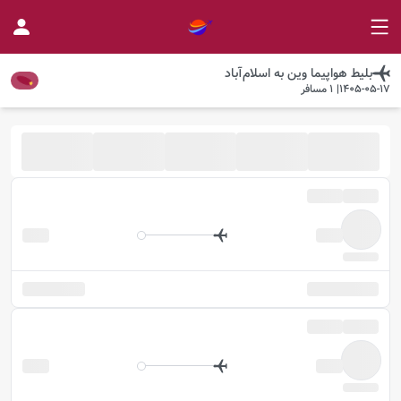
بلیط هواپیما
وین
به
اسلام‌آباد
1405-05-17
|
1
مسافر