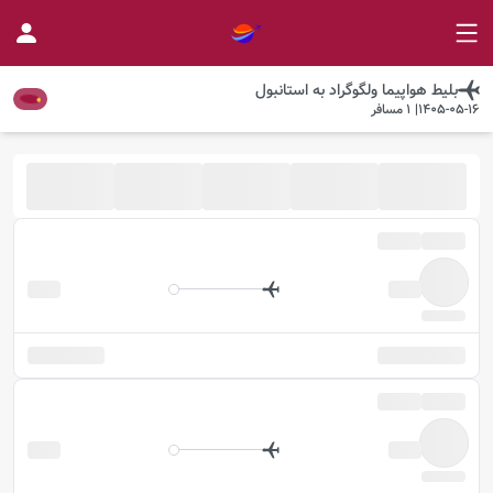
بلیط هواپیما
ولگوگراد
به
استانبول
1405-05-16
|
1
مسافر