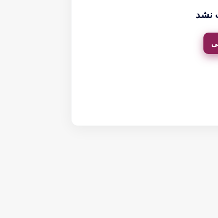
 نشد
ی