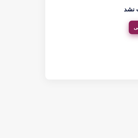
 نشد
ی