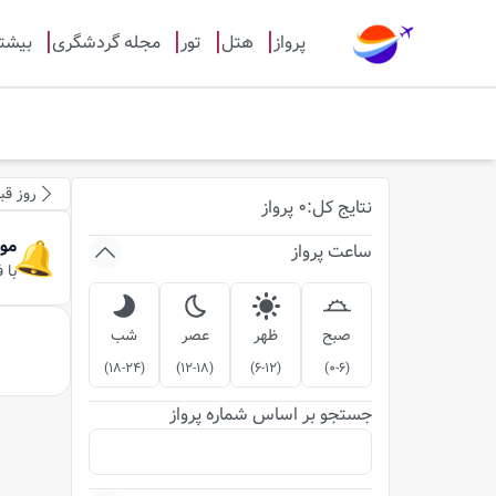
پرواز
هتل
تور
مجله گردشگری
بیشت
روز قب
نتایج
کل
:
0
پرواز
مو
ساعت پرواز
با 
صبح
ظهر
عصر
شب
)
18-24
(
)
12-18
(
)
6-12
(
)
0-6
(
جستجو بر اساس شماره پرواز