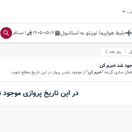
ر
...
بلیط هواپیما
تورنتو
به
استانبول
1405-05-16
1
مسافر
ل
روز بعد
جود شد خبرم کن
فعال سازی گزینه
"خبرم کن"
از موجود شدن پرواز در این تاریخ مطلع شوید.
در این تاریخ پروازی موجود