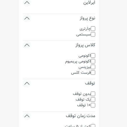
ایرلاین
نوع پرواز
چارتری
سیستمی
کلاس پرواز
اکونومی
اکونومی پریمیوم
بیزینس
فرست کلس
توقف
بدون توقف
یک توقف
+1 توقف
مدت زمان توقف
کمتر از 5 ساعت