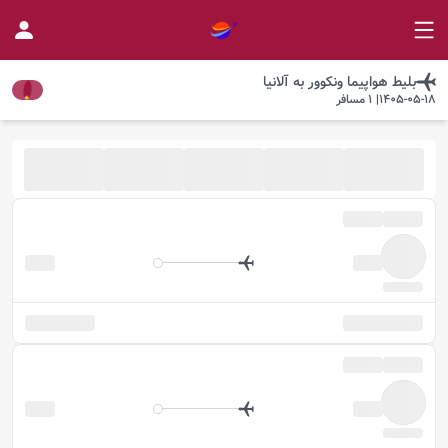
بلیط هواپیما
ونکوور
به
آلانیا
1405-05-18
|
1
مسافر