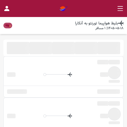
بلیط هواپیما
تورنتو
به
آنکارا
1405-05-18
|
1
مسافر