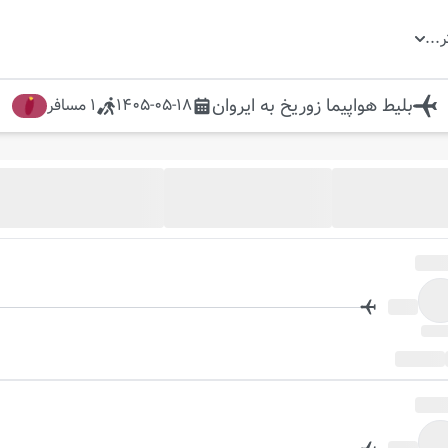
ر
...
بلیط هواپیما
زوریخ
به
ایروان
1405-05-18
1
مسافر