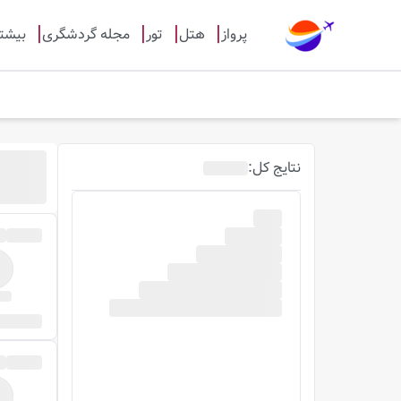
پرواز
هتل
تور
مجله گردشگری
بیشت
نتایج
کل
: